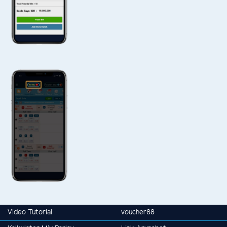
Video Tutorial
voucher88