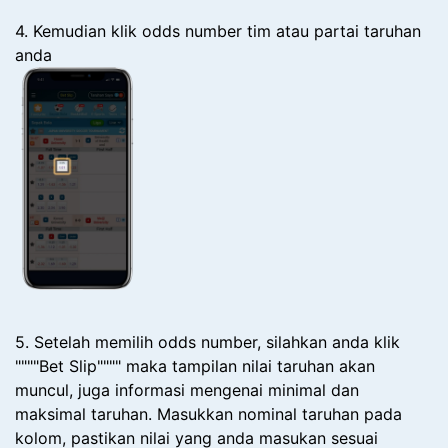
4. Kemudian klik odds number tim atau partai taruhan
anda
5. Setelah memilih odds number, silahkan anda klik
""""Bet Slip"""" maka tampilan nilai taruhan akan
muncul, juga informasi mengenai minimal dan
maksimal taruhan. Masukkan nominal taruhan pada
kolom, pastikan nilai yang anda masukan sesuai