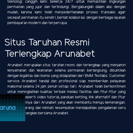
teknologi canggih kami bekerja 24/7 untuk memastikan lingkungan
permainan yang jujur dan terlindungi. Bergabunglah dalam aksi dengan
mudah, karena kami telah menyederhanakan proses transaksi agar
secepat permainan itu sendiri, berkat kolaborasi dengan berbagai layanan
pembayaran modern dan terpercaya.
Situs Taruhan Resmi
Terlengkap Arunabet
Arunabet merupakan situs taruhan resmi dan terlengkap yang menjamin
kenyamanan dan keamanan selama permainan berlangsung, dibuktikan
dengan legalitas dan lisensi yang didapatkan dari BMM Testlabs. Customer
service Arunabet handal dan profesional siap memberikan pelayanan
maksimal selama 24 jam penuh setiap hari. Arunabet telah berkomitmen
untuk meningkatkan kualitas terbaik melalui fasilitas dan fitur-fitur yang
diberikan seperti video tutorial, panduan betting, link alternatif dan fitur
menarik lainnya dari Arunabet yang akan membantu menuju kemenangan.
Daftar sekarang dan nikmati kesempatan mendapatkan pengalaman seru
dan menyenangkan bersama Arunabet.