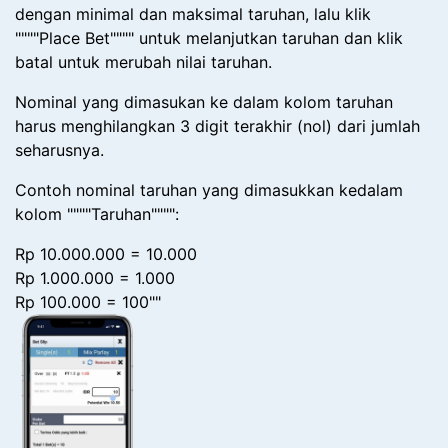
dengan minimal dan maksimal taruhan, lalu klik
""""Place Bet"""" untuk melanjutkan taruhan dan klik
batal untuk merubah nilai taruhan.
Nominal yang dimasukan ke dalam kolom taruhan
harus menghilangkan 3 digit terakhir (nol) dari jumlah
seharusnya.
Contoh nominal taruhan yang dimasukkan kedalam
kolom """"Taruhan"""":
Rp 10.000.000 = 10.000
Rp 1.000.000 = 1.000
Rp 100.000 = 100""