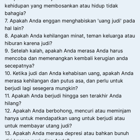
kehidupan yang membosankan atau hidup tidak
bahagia?
7. Apakah Anda enggan menghabiskan 'uang judi' pada
hal lain?
8. Apakah Anda kehilangan minat, teman keluarga atau
hiburan karena judi?
9. Setelah kalah, apakah Anda merasa Anda harus
mencoba dan memenangkan kembali kerugian anda
secepatnya?
10. Ketika judi dan Anda kehabisan uang, apakah Anda
merasa kehilangan dan putus asa, dan perlu untuk
berjudi lagi sesegera mungkin?
11. Apakah Anda berjudi hingga sen terakhir Anda
hilang?
12. Apakah Anda berbohong, mencuri atau meminjam
hanya untuk mendapatkan uang untuk berjudi atau
untuk membayar utang judi?
13. Apakah Anda merasa depresi atau bahkan bunuh