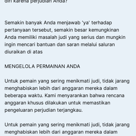
diri karena perjudian Anda?
Semakin banyak Anda menjawab 'ya' terhadap
pertanyaan tersebut, semakin besar kemungkinan
Anda memiliki masalah judi yang serius dan mungkin
ingin mencari bantuan dan saran melalui saluran
diuraikan di atas
MENGELOLA PERMAINAN ANDA
Untuk pemain yang sering menikmati judi, tidak jarang
menghabiskan lebih dari anggaran mereka dalam
beberapa waktu. Kami menyarankan bahwa rencana
anggaran khusus dilakukan untuk memastikan
pengeluaran perjudian terjangkau.
Untuk pemain yang sering menikmati judi, tidak jarang
menghabiskan lebih dari anggaran mereka dalam