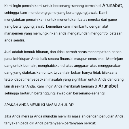
Arunabet
Kami ingin pemain kami untuk bersenang-senang bermain di
,
sehingga kami mendorong game yang bertanggung jawab. Kami
mengizinkan pemain kami untuk menentukan batas mereka dari game
yang bertanggung jawab, kemudian kami membantu dengan alat
manajemen yang memungkinkan anda mengatur dan mengontrol batasan
anda sendiri.
Judi adalah bentuk hiburan, dan tidak pernah harus menempatkan beban
pada kehidupan Anda baik secara finansial maupun emosional. Meminjam
uang untuk bermain, menghabiskan di atas anggaran atau menggunakan
uang yang dialokasikan untuk tujuan lain bukan hanya tidak bijaksana
tetapi dapat menyebabkan masalah yang signifikan untuk Anda dan orang
Arunabet
lain di sekitar Anda. Kami ingin Anda menikmati bermain di
,
sehingga bertaruh bertanggung jawab dan bersenang-senang!
APAKAH ANDA MEMILIKI MASALAH JUDI?
Jika Anda merasa Anda mungkin memiliki masalah dengan perjudian Anda,
tanyakan pada diri Anda pertanyaan-pertanyaan berikut: