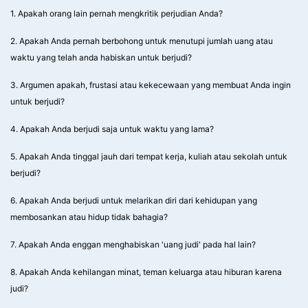
1. Apakah orang lain pernah mengkritik perjudian Anda?
2. Apakah Anda pernah berbohong untuk menutupi jumlah uang atau
waktu yang telah anda habiskan untuk berjudi?
3. Argumen apakah, frustasi atau kekecewaan yang membuat Anda ingin
untuk berjudi?
4. Apakah Anda berjudi saja untuk waktu yang lama?
5. Apakah Anda tinggal jauh dari tempat kerja, kuliah atau sekolah untuk
berjudi?
6. Apakah Anda berjudi untuk melarikan diri dari kehidupan yang
membosankan atau hidup tidak bahagia?
7. Apakah Anda enggan menghabiskan 'uang judi' pada hal lain?
8. Apakah Anda kehilangan minat, teman keluarga atau hiburan karena
judi?