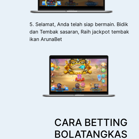
5. Selamat, Anda telah siap bermain. Bidik
dan Tembak sasaran, Raih jackpot tembak
ikan ArunaBet
CARA BETTING
BOLATANGKAS