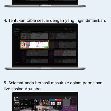
4. Tentukan table sesuai dengan yang ingin dimainkan.
5. Selamat anda berhasil masuk ke dalam permainan
live casino Arunabet