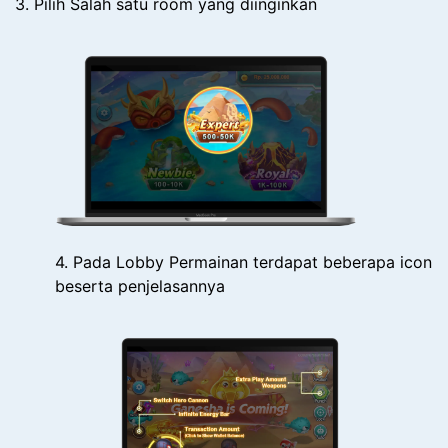
3. Pilih Salah satu room yang diinginkan
4. Pada Lobby Permainan terdapat beberapa icon
beserta penjelasannya