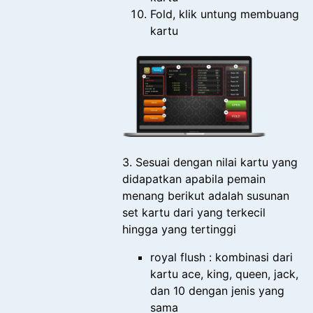
Fold, klik untung membuang
kartu
3. Sesuai dengan nilai kartu yang
didapatkan apabila pemain
menang berikut adalah susunan
set kartu dari yang terkecil
hingga yang tertinggi
royal flush : kombinasi dari
kartu ace, king, queen, jack,
dan 10 dengan jenis yang
sama