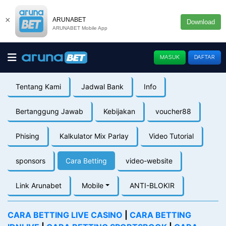
×
ARUNABET
Download
ARUNABET Mobile App
MASUK
DAFTAR
Tentang Kami
Jadwal Bank
Info
Bertanggung Jawab
Kebijakan
voucher88
Phising
Kalkulator Mix Parlay
Video Tutorial
sponsors
Cara Betting
video-website
Link Arunabet
Mobile
ANTI-BLOKIR
CARA BETTING LIVE CASINO
|
CARA BETTING