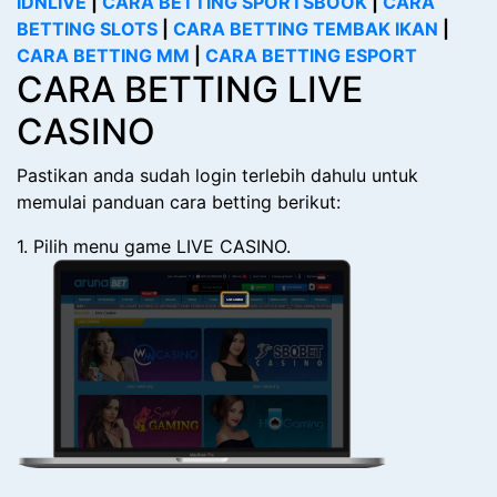
IDNLIVE
|
CARA BETTING SPORTSBOOK
|
CARA
BETTING SLOTS
|
CARA BETTING TEMBAK IKAN
|
CARA BETTING MM
|
CARA BETTING ESPORT
CARA BETTING LIVE
CASINO
Pastikan anda sudah login terlebih dahulu untuk
memulai panduan cara betting berikut:
1. Pilih menu game LIVE CASINO.