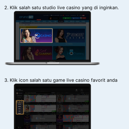
2. Klik salah satu studio live casino yang di inginkan.
3. Klik icon salah satu game live casino favorit anda