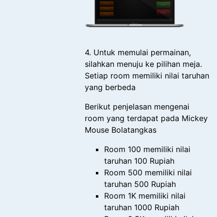
4. Untuk memulai permainan,
silahkan menuju ke pilihan meja.
Setiap room memiliki nilai taruhan
yang berbeda
Berikut penjelasan mengenai
room yang terdapat pada Mickey
Mouse Bolatangkas
Room 100 memiliki nilai
taruhan 100 Rupiah
Room 500 memiliki nilai
taruhan 500 Rupiah
Room 1K memiliki nilai
taruhan 1000 Rupiah