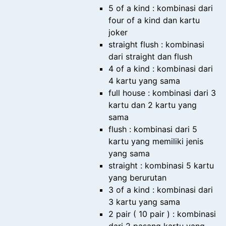
5 of a kind : kombinasi dari
four of a kind dan kartu
joker
straight flush : kombinasi
dari straight dan flush
4 of a kind : kombinasi dari
4 kartu yang sama
full house : kombinasi dari 3
kartu dan 2 kartu yang
sama
flush : kombinasi dari 5
kartu yang memiliki jenis
yang sama
straight : kombinasi 5 kartu
yang berurutan
3 of a kind : kombinasi dari
3 kartu yang sama
2 pair ( 10 pair ) : kombinasi