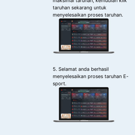
maksimal taruhan, kemudian klik
taruhan sekarang untuk
menyelesaikan proses taruhan.
5. Selamat anda berhasil
menyelesaikan proses taruhan E-
sport.