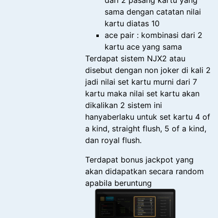
dari 2 pasang kartu yang
sama dengan catatan nilai
kartu diatas 10
ace pair : kombinasi dari 2
kartu ace yang sama
Terdapat sistem NJX2 atau
disebut dengan non joker di kali 2
jadi nilai set kartu murni dari 7
kartu maka nilai set kartu akan
dikalikan 2 sistem ini
hanyaberlaku untuk set kartu 4 of
a kind, straight flush, 5 of a kind,
dan royal flush.
Terdapat bonus jackpot yang
akan didapatkan secara random
apabila beruntung