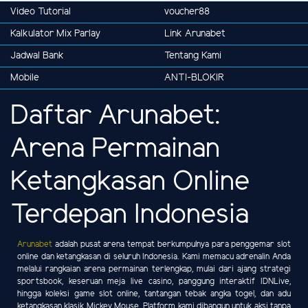
Video Tutorial
voucher88
Kalkulator Mix Parlay
Link Arunabet
Jadwal Bank
Tentang Kami
Mobile
ANTI-BLOKIR
Daftar Arunabet:
Arena Permainan
Ketangkasan Online
Terdepan Indonesia
Arunabet
adalah pusat arena tempat berkumpulnya para penggemar slot
online dan ketangkasan di seluruh Indonesia. Kami memacu adrenalin Anda
melalui rangkaian arena permainan terlengkap, mulai dari ajang strategi
sportsbook, keseruan meja live casino, panggung interaktif IDNLive,
hingga koleksi game slot online, tantangan tebak angka togel, dan adu
ketangkasan klasik Mickey Mouse. Platform kami dibangun untuk aksi tanpa