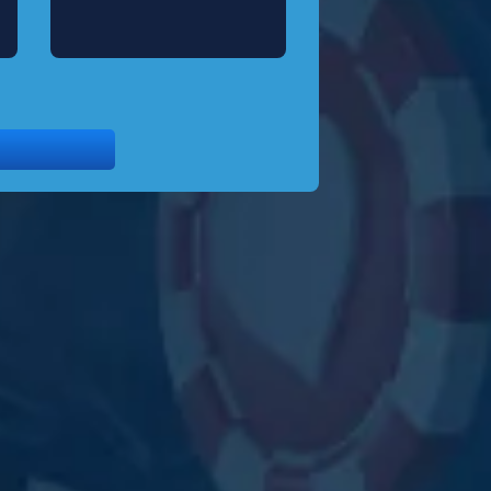
NLOAD