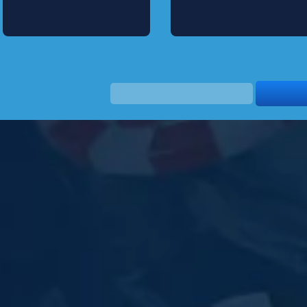
DOW
BANNER PROMOSI :